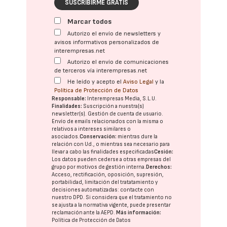
SUSCRIBIRME GRATIS
Marcar todos
Autorizo el envío de newsletters y
avisos informativos personalizados de
interempresas.net
Autorizo el envío de comunicaciones
de terceros vía interempresas.net
He leído y acepto el
Aviso Legal
y la
Política de Protección de Datos
Responsable:
Interempresas Media, S.L.U.
Finalidades:
Suscripción a nuestra(s)
newsletter(s). Gestión de cuenta de usuario.
Envío de emails relacionados con la misma o
relativos a intereses similares o
asociados.
Conservación:
mientras dure la
relación con Ud., o mientras sea necesario para
llevar a cabo las finalidades especificadas
Cesión:
Los datos pueden cederse a otras
empresas del
grupo
por motivos de gestión interna.
Derechos:
Acceso, rectificación, oposición, supresión,
portabilidad, limitación del tratatamiento y
decisiones automatizadas:
contacte con
nuestro DPD
. Si considera que el tratamiento no
se ajusta a la normativa vigente, puede presentar
reclamación ante la
AEPD
.
Más información:
Política de Protección de Datos