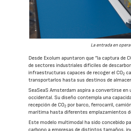
La entrada en operac
Desde Exolum apuntaron que “la captura de 
de sectores industriales difíciles de descarbo
infraestructuras capaces de recoger el CO
ca
2
transportarlos hasta sus destinos de almace
SeaSeaS Amsterdam aspira a convertirse en u
occidental. Su diseño contempla una capacida
recepción de CO
por barco, ferrocarril, cami
2
marítima hasta diferentes emplazamientos d
Este modelo multimodal ha sido concebido par
carbono a empresas de distintos tamaños, inc