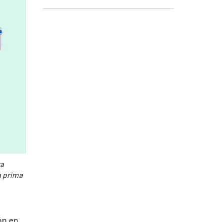
a
a prima
ón en