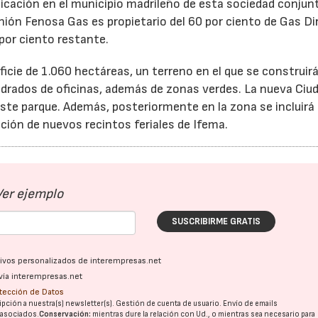
dicación en el municipio madrileño de esta sociedad conjun
ión Fenosa Gas es propietario del 60 por ciento de Gas Di
por ciento restante.
icie de 1.060 hectáreas, un terreno en el que se construir
adrados de oficinas, además de zonas verdes. La nueva Ciu
este parque. Además, posteriormente en la zona se incluirá 
iación de nuevos recintos feriales de Ifema.
Ver ejemplo
SUSCRIBIRME GRATIS
ativos personalizados de interempresas.net
vía interempresas.net
otección de Datos
pción a nuestra(s) newsletter(s). Gestión de cuenta de usuario. Envío de emails
o asociados.
Conservación:
mientras dure la relación con Ud., o mientras sea necesario para