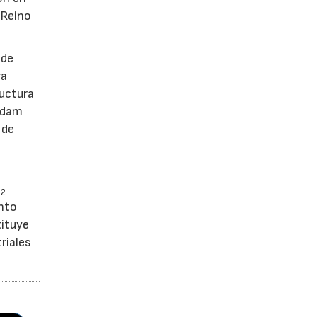
 Reino
 de
ra
ructura
erdam
 de
O
2
nto
tituye
riales