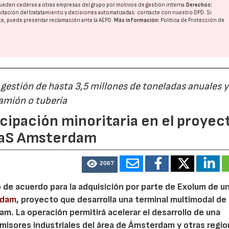
ueden cederse a otras
empresas del grupo
por motivos de gestión interna.
Derechos:
imitación del tratatamiento y decisiones automatizadas:
contacte con nuestro DPD
. Si
nte, puede presentar reclamación ante la
AEPD
.
Más información:
Política de Protección de
estión de hasta 3,5 millones de toneladas anuales y
camión o tubería
cipación minoritaria en el proyec
eaS Amsterdam
2067
o de acuerdo para la adquisición por parte de Exolum de u
rdam
, proyecto que desarrolla una terminal multimodal de
m. La operación permitirá acelerar el desarrollo de una
misores industriales del área de Ámsterdam y otras regi