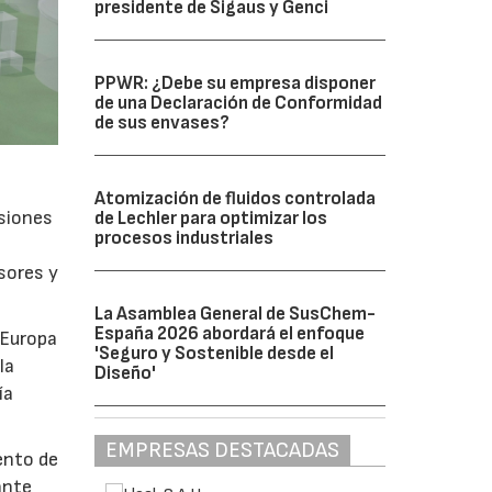
presidente de Sigaus y Genci
PPWR: ¿Debe su empresa disponer
de una Declaración de Conformidad
de sus envases?
Atomización de fluidos controlada
isiones
de Lechler para optimizar los
procesos industriales
sores y
La Asamblea General de SusChem-
España 2026 abordará el enfoque
 Europa
'Seguro y Sostenible desde el
la
Diseño'
ía
EMPRESAS DESTACADAS
ento de
ante