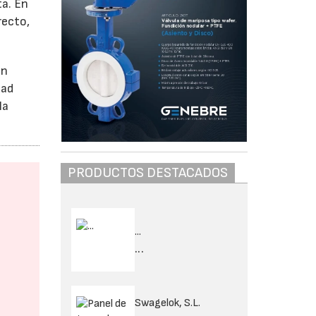
ta. En
recto,
án
dad
la
PRODUCTOS DESTACADOS
...
...
Swagelok, S.L.