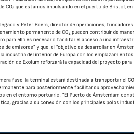
 de CO
que estamos impulsando en el puerto de Bristol, en
2
legado y Peter Boers, director de operaciones, fundadores
macenamiento permanente de CO
pueden contribuir de mane
2
ero para ello es necesario facilitar el acceso a una infraest
os de emisores” y que, el “objetivo es desarrollar en Ámst
la industria del interior de Europa con los emplazamientos
ración de Exolum reforzará la capacidad del proyecto para
era fase, la terminal estará destinada a transportar el C
rmanente para posteriormente facilitar su aprovechamie
os en el entorno portuario. “El Puerto de Ámsterdam cons
ica, gracias a su conexión con los principales polos indust