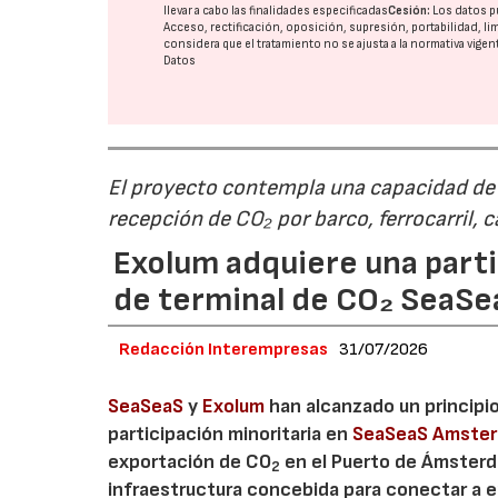
llevar a cabo las finalidades especificadas
Cesión:
Los datos p
Acceso, rectificación, oposición, supresión, portabilidad, l
considera que el tratamiento no se ajusta a la normativa vige
Datos
El proyecto contempla una capacidad de g
recepción de CO₂ por barco, ferrocarril, 
Exolum adquiere una parti
de terminal de CO₂ SeaS
Redacción Interempresas
31/07/2026
SeaSeaS
y
Exolum
han alcanzado un principi
participación minoritaria en
SeaSeaS Amste
exportación de CO
en el Puerto de Ámsterda
2
infraestructura concebida para conectar a e