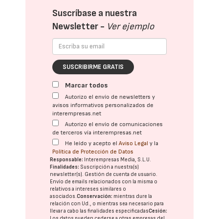
Suscríbase a nuestra
Newsletter -
Ver ejemplo
SUSCRIBIRME GRATIS
Marcar todos
Autorizo el envío de newsletters y
avisos informativos personalizados de
interempresas.net
Autorizo el envío de comunicaciones
de terceros vía interempresas.net
He leído y acepto el
Aviso Legal
y la
Política de Protección de Datos
Responsable:
Interempresas Media, S.L.U.
Finalidades:
Suscripción a nuestra(s)
newsletter(s). Gestión de cuenta de usuario.
Envío de emails relacionados con la misma o
relativos a intereses similares o
asociados.
Conservación:
mientras dure la
relación con Ud., o mientras sea necesario para
llevar a cabo las finalidades especificadas
Cesión:
Los datos pueden cederse a otras
empresas del