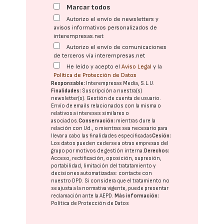
Marcar todos
Autorizo el envío de newsletters y
avisos informativos personalizados de
interempresas.net
Autorizo el envío de comunicaciones
de terceros vía interempresas.net
He leído y acepto el
Aviso Legal
y la
Política de Protección de Datos
Responsable:
Interempresas Media, S.L.U.
Finalidades:
Suscripción a nuestra(s)
newsletter(s). Gestión de cuenta de usuario.
Envío de emails relacionados con la misma o
relativos a intereses similares o
asociados.
Conservación:
mientras dure la
relación con Ud., o mientras sea necesario para
llevar a cabo las finalidades especificadas
Cesión:
Los datos pueden cederse a otras
empresas del
grupo
por motivos de gestión interna.
Derechos:
Acceso, rectificación, oposición, supresión,
portabilidad, limitación del tratatamiento y
decisiones automatizadas:
contacte con
nuestro DPD
. Si considera que el tratamiento no
se ajusta a la normativa vigente, puede presentar
reclamación ante la
AEPD
.
Más información:
Política de Protección de Datos