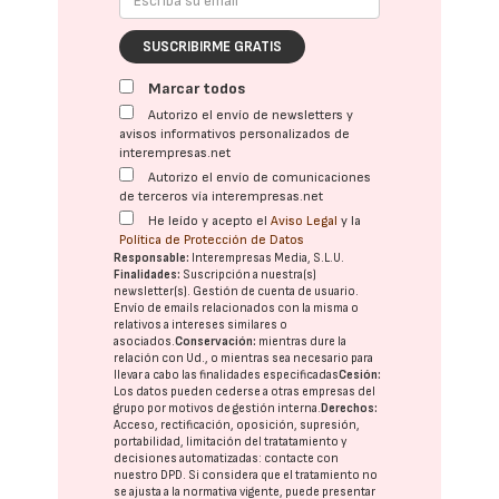
SUSCRIBIRME GRATIS
Marcar todos
Autorizo el envío de newsletters y
avisos informativos personalizados de
interempresas.net
Autorizo el envío de comunicaciones
de terceros vía interempresas.net
He leído y acepto el
Aviso Legal
y la
Política de Protección de Datos
Responsable:
Interempresas Media, S.L.U.
Finalidades:
Suscripción a nuestra(s)
newsletter(s). Gestión de cuenta de usuario.
Envío de emails relacionados con la misma o
relativos a intereses similares o
asociados.
Conservación:
mientras dure la
relación con Ud., o mientras sea necesario para
llevar a cabo las finalidades especificadas
Cesión:
Los datos pueden cederse a otras
empresas del
grupo
por motivos de gestión interna.
Derechos:
Acceso, rectificación, oposición, supresión,
portabilidad, limitación del tratatamiento y
decisiones automatizadas:
contacte con
nuestro DPD
. Si considera que el tratamiento no
se ajusta a la normativa vigente, puede presentar