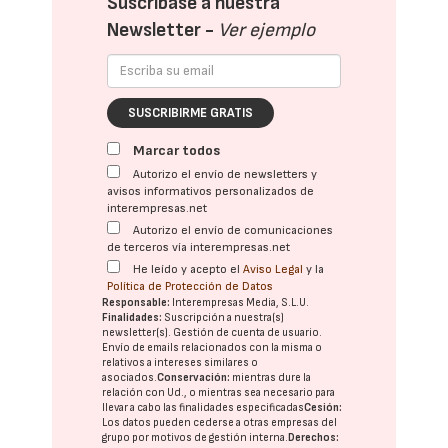
Suscríbase a nuestra
Newsletter -
Ver ejemplo
SUSCRIBIRME GRATIS
Marcar todos
Autorizo el envío de newsletters y
avisos informativos personalizados de
interempresas.net
Autorizo el envío de comunicaciones
de terceros vía interempresas.net
He leído y acepto el
Aviso Legal
y la
Política de Protección de Datos
Responsable:
Interempresas Media, S.L.U.
Finalidades:
Suscripción a nuestra(s)
newsletter(s). Gestión de cuenta de usuario.
Envío de emails relacionados con la misma o
relativos a intereses similares o
asociados.
Conservación:
mientras dure la
relación con Ud., o mientras sea necesario para
llevar a cabo las finalidades especificadas
Cesión:
Los datos pueden cederse a otras
empresas del
grupo
por motivos de gestión interna.
Derechos: