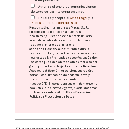
interempresas.net
Autorizo el envío de comunicaciones
de terceros vía interempresas.net
He leído y acepto el
Aviso Legal
y la
Política de Protección de Datos
Responsable:
Interempresas Media, S.L.U.
Finalidades:
Suscripción a nuestra(s)
newsletter(s). Gestión de cuenta de usuario.
Envío de emails relacionados con la misma o
relativos a intereses similares o
asociados.
Conservación:
mientras dure la
relación con Ud., o mientras sea necesario para
llevar a cabo las finalidades especificadas
Cesión:
Los datos pueden cederse a otras
empresas del
grupo
por motivos de gestión interna.
Derechos:
Acceso, rectificación, oposición, supresión,
portabilidad, limitación del tratatamiento y
decisiones automatizadas:
contacte con
nuestro DPD
. Si considera que el tratamiento no
se ajusta a la normativa vigente, puede presentar
reclamación ante la
AEPD
.
Más información:
Política de Protección de Datos