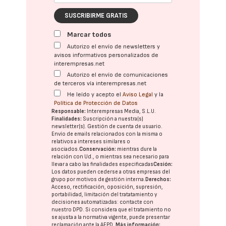
SUSCRIBIRME GRATIS
Marcar todos
Autorizo el envío de newsletters y
avisos informativos personalizados de
interempresas.net
Autorizo el envío de comunicaciones
de terceros vía interempresas.net
He leído y acepto el
Aviso Legal
y la
Política de Protección de Datos
Responsable:
Interempresas Media, S.L.U.
Finalidades:
Suscripción a nuestra(s)
newsletter(s). Gestión de cuenta de usuario.
Envío de emails relacionados con la misma o
relativos a intereses similares o
asociados.
Conservación:
mientras dure la
relación con Ud., o mientras sea necesario para
llevar a cabo las finalidades especificadas
Cesión:
Los datos pueden cederse a otras
empresas del
grupo
por motivos de gestión interna.
Derechos:
Acceso, rectificación, oposición, supresión,
portabilidad, limitación del tratatamiento y
decisiones automatizadas:
contacte con
nuestro DPD
. Si considera que el tratamiento no
se ajusta a la normativa vigente, puede presentar
reclamación ante la
AEPD
.
Más información: