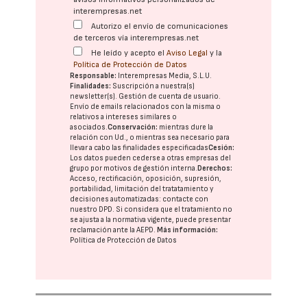
interempresas.net
Autorizo el envío de comunicaciones
de terceros vía interempresas.net
He leído y acepto el
Aviso Legal
y la
Política de Protección de Datos
Responsable:
Interempresas Media, S.L.U.
Finalidades:
Suscripción a nuestra(s)
newsletter(s). Gestión de cuenta de usuario.
Envío de emails relacionados con la misma o
relativos a intereses similares o
asociados.
Conservación:
mientras dure la
relación con Ud., o mientras sea necesario para
llevar a cabo las finalidades especificadas
Cesión:
Los datos pueden cederse a otras
empresas del
grupo
por motivos de gestión interna.
Derechos:
Acceso, rectificación, oposición, supresión,
portabilidad, limitación del tratatamiento y
decisiones automatizadas:
contacte con
nuestro DPD
. Si considera que el tratamiento no
se ajusta a la normativa vigente, puede presentar
reclamación ante la
AEPD
.
Más información:
Política de Protección de Datos