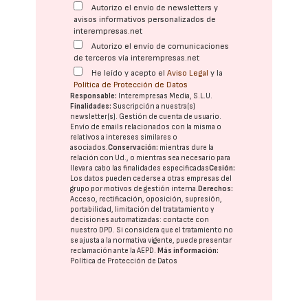
Autorizo el envío de newsletters y
avisos informativos personalizados de
interempresas.net
Autorizo el envío de comunicaciones
de terceros vía interempresas.net
He leído y acepto el
Aviso Legal
y la
Política de Protección de Datos
Responsable:
Interempresas Media, S.L.U.
Finalidades:
Suscripción a nuestra(s)
newsletter(s). Gestión de cuenta de usuario.
Envío de emails relacionados con la misma o
relativos a intereses similares o
asociados.
Conservación:
mientras dure la
relación con Ud., o mientras sea necesario para
llevar a cabo las finalidades especificadas
Cesión:
Los datos pueden cederse a otras
empresas del
grupo
por motivos de gestión interna.
Derechos:
Acceso, rectificación, oposición, supresión,
portabilidad, limitación del tratatamiento y
decisiones automatizadas:
contacte con
nuestro DPD
. Si considera que el tratamiento no
se ajusta a la normativa vigente, puede presentar
reclamación ante la
AEPD
.
Más información:
Política de Protección de Datos