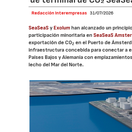
Redacción Interempresas
31/07/2026
SeaSeaS
y
Exolum
han alcanzado un principi
participación minoritaria en
SeaSeaS Amste
exportación de CO
en el Puerto de Ámsterda
2
infraestructura concebida para conectar a e
Países Bajos y Alemania con emplazamiento
lecho del Mar del Norte.