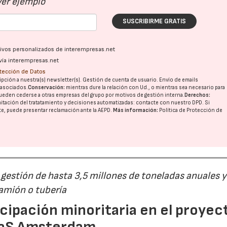
Ver ejemplo
SUSCRIBIRME GRATIS
ativos personalizados de interempresas.net
vía interempresas.net
otección de Datos
pción a nuestra(s) newsletter(s). Gestión de cuenta de usuario. Envío de emails
o asociados.
Conservación:
mientras dure la relación con Ud., o mientras sea necesario para
ueden cederse a otras
empresas del grupo
por motivos de gestión interna.
Derechos:
imitación del tratatamiento y decisiones automatizadas:
contacte con nuestro DPD
. Si
nte, puede presentar reclamación ante la
AEPD
.
Más información:
Política de Protección de
estión de hasta 3,5 millones de toneladas anuales y
camión o tubería
cipación minoritaria en el proyec
eaS Amsterdam