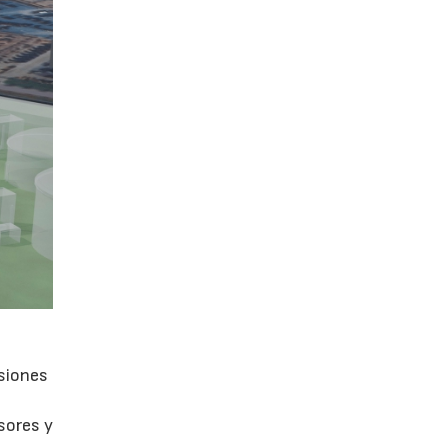
isiones
sores y