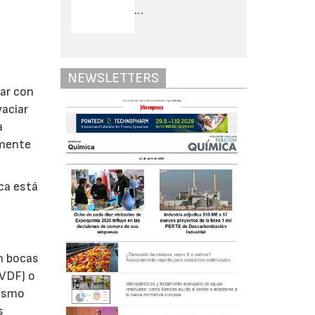
...
NEWSLETTERS
tar con
vaciar
a
lmente
ca está
n bocas
PVDF) o
mismo
s