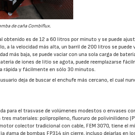
mba de caña Combiflux.
al obtenido es de 12 a 60 litros por minuto y se puede ajus
o, a la velocidad más alta, un barril de 200 litros se puede 
idad más baja, se puede vaciar con una sola carga de baterí
batería de iones de litio se agota, puede reemplazarse fáci
ma rápida y fácilmente en sólo 30 minutos.
usuario deja de buscar el enchufe más cercano, el cual nun
da para el trasvase de volúmenes modestos o envases co
 tres materiales: polipropileno, fluoruro de polivinilideno (
l motor colector tradicional con cable, FEM 3070, tiene el 
a gama de bombas FP314 sin cierre, incluso dejarlas en lo