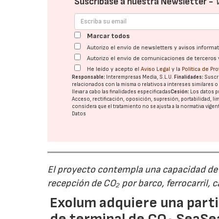
Suscríbase a nuestra Newsletter -
Marcar todos
Autorizo el envío de newsletters y avisos inform
Autorizo el envío de comunicaciones de terceros 
He leído y acepto el
Aviso Legal
y la
Política de Pr
Responsable:
Interempresas Media, S.L.U.
Finalidades:
Suscri
relacionados con la misma o relativos a intereses similares 
llevar a cabo las finalidades especificadas
Cesión:
Los datos p
Acceso, rectificación, oposición, supresión, portabilidad, l
considera que el tratamiento no se ajusta a la normativa vige
Datos
El proyecto contempla una capacidad de g
recepción de CO₂ por barco, ferrocarril, 
Exolum adquiere una parti
de terminal de CO₂ SeaS