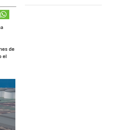
na
ones de
 el