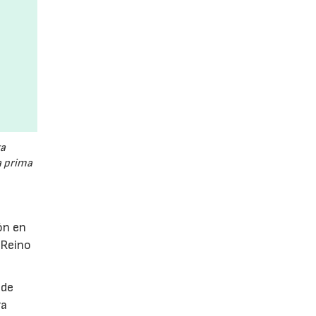
a
a prima
ón en
 Reino
 de
ra