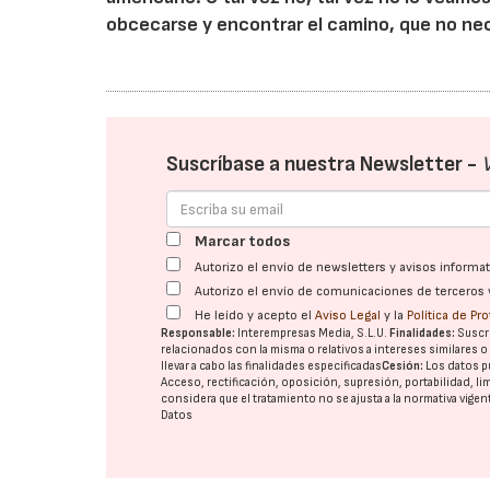
obcecarse y encontrar el camino, que no ne
Suscríbase a nuestra Newsletter -
Marcar todos
Autorizo el envío de newsletters y avisos inform
Autorizo el envío de comunicaciones de terceros 
He leído y acepto el
Aviso Legal
y la
Política de Pr
Responsable:
Interempresas Media, S.L.U.
Finalidades:
Suscri
relacionados con la misma o relativos a intereses similares 
llevar a cabo las finalidades especificadas
Cesión:
Los datos p
Acceso, rectificación, oposición, supresión, portabilidad, l
considera que el tratamiento no se ajusta a la normativa vige
Datos