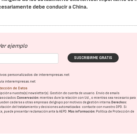
cesariamente debe conducir a China.
Ver ejemplo
SUSCRIBIRME GRATIS
ativos personalizados de interempresas.net
vía interempresas.net
otección de Datos
pción a nuestra(s) newsletter(s). Gestión de cuenta de usuario. Envío de emails
o asociados.
Conservación:
mientras dure la relación con Ud., o mientras sea necesario para
ueden cederse a otras
empresas del grupo
por motivos de gestión interna.
Derechos:
imitación del tratatamiento y decisiones automatizadas:
contacte con nuestro DPD
. Si
nte, puede presentar reclamación ante la
AEPD
.
Más información:
Política de Protección de