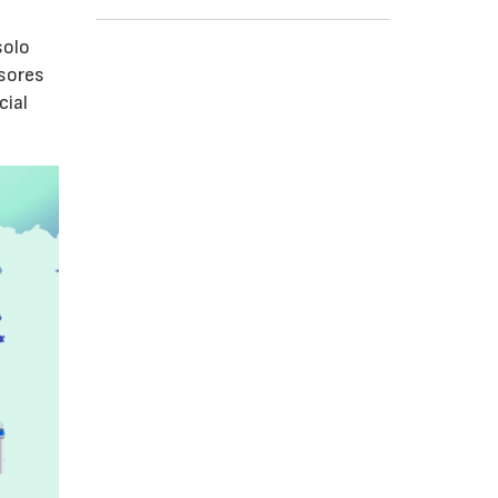
olo
isores
cial