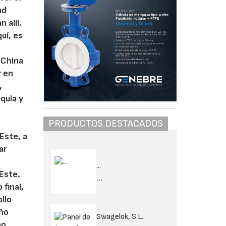
ad
 allí.
uí, es
 China
r en
,
quia y
,
PRODUCTOS DESTACADOS
Este, a
ar
...
Este.
...
 final,
ollo
eño
Swagelok, S.L.
no