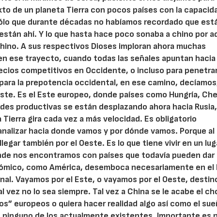
to de un planeta Tierra con pocos países con la capacid
ólo que durante décadas no habíamos recordado que están
 están ahí. Y lo que hasta hace poco sonaba a chino por aq
chino. A sus respectivos Dioses imploran ahora muchas
 en ese trayecto, cuando todas las señales apuntan hacia
 precios competitivos en Occidente, o incluso para penetra
ara la prepotencia occidental, en ese camino, decíamos
este. Es el Este europeo, donde países como Hungría, Che
des productivas se están desplazando ahora hacia Rusia
a Tierra gira cada vez a más velocidad. Es obligatorio
 analizar hacia donde vamos y por dónde vamos. Porque al 
legar también por el Oeste. Es lo que tiene vivir en un lug
donde nos encontramos con países que todavía pueden dar
ómico, como América, desemboca necesariamente en el 
inal. Vayamos por el Este, o vayamos por el Oeste, destino
l vez no lo sea siempre. Tal vez a China se le acabe el ch
jos” europeos o quiera hacer realidad algo así como el su
os ninguno de los actualmente existentes. Importante es 