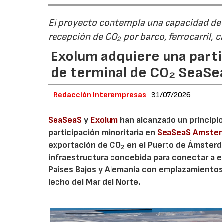
El proyecto contempla una capacidad de g
recepción de CO₂ por barco, ferrocarril, 
Exolum adquiere una parti
de terminal de CO₂ SeaS
Redacción Interempresas
31/07/2026
SeaSeaS
y
Exolum
han alcanzado un principi
participación minoritaria en
SeaSeaS Amste
exportación de CO
en el Puerto de Ámsterda
2
infraestructura concebida para conectar a e
Países Bajos y Alemania con emplazamiento
lecho del Mar del Norte.