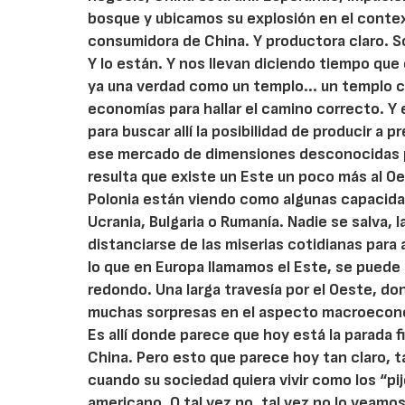
bosque y ubicamos su explosión en el contex
consumidora de China. Y productora claro. S
Y lo están. Y nos llevan diciendo tiempo que
ya una verdad como un templo... un templo 
economías para hallar el camino correcto. Y
para buscar allí la posibilidad de producir a
ese mercado de dimensiones desconocidas p
resulta que existe un Este un poco más al O
Polonia están viendo como algunas capacida
Ucrania, Bulgaria o Rumanía. Nadie se salva, l
distanciarse de las miserias cotidianas para
lo que en Europa llamamos el Este, se puede l
redondo. Una larga travesía por el Oeste, 
muchas sorpresas en el aspecto macroecon
Es allí donde parece que hoy está la parada f
China. Pero esto que parece hoy tan claro, ta
cuando su sociedad quiera vivir como los “pi
americano. O tal vez no, tal vez no lo veam