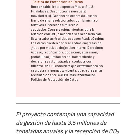
Política de Protección de Datos
Responsable:
Interempresas Media, S.L.U.
Finalidades:
Suscripción a nuestra(s)
newsletter(s). Gestión de cuenta de usuario.
Envío de emails relacionados con la misma o
relativos a intereses similares o
asociados.
Conservación:
mientras dure la
relación con Ud., o mientras sea necesario para
llevar a cabo las finalidades especificadas
Cesión:
Los datos pueden cederse a otras
empresas del
grupo
por motivos de gestión interna.
Derechos:
Acceso, rectificación, oposición, supresión,
portabilidad, limitación del tratatamiento y
decisiones automatizadas:
contacte con
nuestro DPD
. Si considera que el tratamiento no
se ajusta a la normativa vigente, puede presentar
reclamación ante la
AEPD
.
Más información:
Política de Protección de Datos
El proyecto contempla una capacidad
de gestión de hasta 3,5 millones de
toneladas anuales y la recepción de CO₂