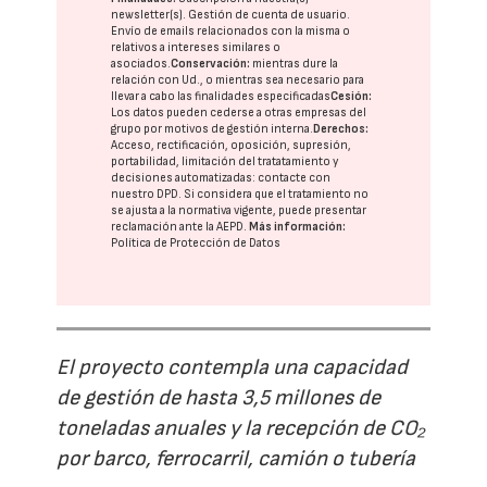
newsletter(s). Gestión de cuenta de usuario.
Envío de emails relacionados con la misma o
relativos a intereses similares o
asociados.
Conservación:
mientras dure la
relación con Ud., o mientras sea necesario para
llevar a cabo las finalidades especificadas
Cesión:
Los datos pueden cederse a otras
empresas del
grupo
por motivos de gestión interna.
Derechos:
Acceso, rectificación, oposición, supresión,
portabilidad, limitación del tratatamiento y
decisiones automatizadas:
contacte con
nuestro DPD
. Si considera que el tratamiento no
se ajusta a la normativa vigente, puede presentar
reclamación ante la
AEPD
.
Más información:
Política de Protección de Datos
El proyecto contempla una capacidad
de gestión de hasta 3,5 millones de
toneladas anuales y la recepción de CO₂
por barco, ferrocarril, camión o tubería