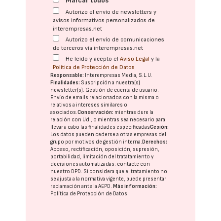
Marcar todos
Autorizo el envío de newsletters y
avisos informativos personalizados de
interempresas.net
Autorizo el envío de comunicaciones
de terceros vía interempresas.net
He leído y acepto el
Aviso Legal
y la
Política de Protección de Datos
Responsable:
Interempresas Media, S.L.U.
Finalidades:
Suscripción a nuestra(s)
newsletter(s). Gestión de cuenta de usuario.
Envío de emails relacionados con la misma o
relativos a intereses similares o
asociados.
Conservación:
mientras dure la
relación con Ud., o mientras sea necesario para
llevar a cabo las finalidades especificadas
Cesión:
Los datos pueden cederse a otras
empresas del
grupo
por motivos de gestión interna.
Derechos:
Acceso, rectificación, oposición, supresión,
portabilidad, limitación del tratatamiento y
decisiones automatizadas:
contacte con
nuestro DPD
. Si considera que el tratamiento no
se ajusta a la normativa vigente, puede presentar
reclamación ante la
AEPD
.
Más información:
Política de Protección de Datos