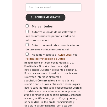
SUSCRIBIRME GRATIS
Marcar todos
Autorizo el envío de newsletters y
avisos informativos personalizados de
interempresas.net
Autorizo el envío de comunicaciones
de terceros vía interempresas.net
He leído y acepto el
Aviso Legal
y la
Política de Protección de Datos
Responsable:
Interempresas Media, S.L.U.
Finalidades:
Suscripción a nuestra(s)
newsletter(s). Gestión de cuenta de usuario.
Envío de emails relacionados con la misma o
relativos a intereses similares o
asociados.
Conservación:
mientras dure la
relación con Ud., o mientras sea necesario para
llevar a cabo las finalidades especificadas
Cesión:
Los datos pueden cederse a otras
empresas del
grupo
por motivos de gestión interna.
Derechos:
Acceso, rectificación, oposición, supresión,
portabilidad, limitación del tratatamiento y
decisiones automatizadas:
contacte con