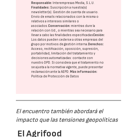
Responsable:
Interempresas Media, S.L.U.
Finalidades:
Suscripción a nuestra(s)
newsletter(s). Gestión de cuenta de usuario.
Envío de emails relacionados con la misma o
relativos a intereses similares o
asociados.
Conservación:
mientras dure la
relación con Ud., o mientras sea necesario para
llevar a cabo las finalidades especificadas
Cesión:
Los datos pueden cederse a otras
empresas del
grupo
por motivos de gestión interna.
Derechos:
Acceso, rectificación, oposición, supresión,
portabilidad, limitación del tratatamiento y
decisiones automatizadas:
contacte con
nuestro DPD
. Si considera que el tratamiento no
se ajusta a la normativa vigente, puede presentar
reclamación ante la
AEPD
.
Más información:
Política de Protección de Datos
El encuentro también abordará el
impacto que las tensiones geopolíticas
El Agrifood