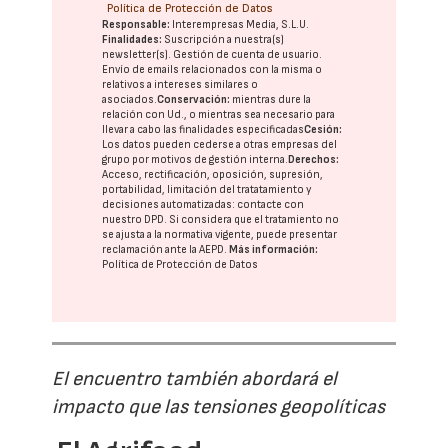
Política de Protección de Datos
Responsable:
Interempresas Media, S.L.U.
Finalidades:
Suscripción a nuestra(s)
newsletter(s). Gestión de cuenta de usuario.
Envío de emails relacionados con la misma o
relativos a intereses similares o
asociados.
Conservación:
mientras dure la
relación con Ud., o mientras sea necesario para
llevar a cabo las finalidades especificadas
Cesión:
Los datos pueden cederse a otras
empresas del
grupo
por motivos de gestión interna.
Derechos:
Acceso, rectificación, oposición, supresión,
portabilidad, limitación del tratatamiento y
decisiones automatizadas:
contacte con
nuestro DPD
. Si considera que el tratamiento no
se ajusta a la normativa vigente, puede presentar
reclamación ante la
AEPD
.
Más información:
Política de Protección de Datos
El encuentro también abordará el
impacto que las tensiones geopolíticas