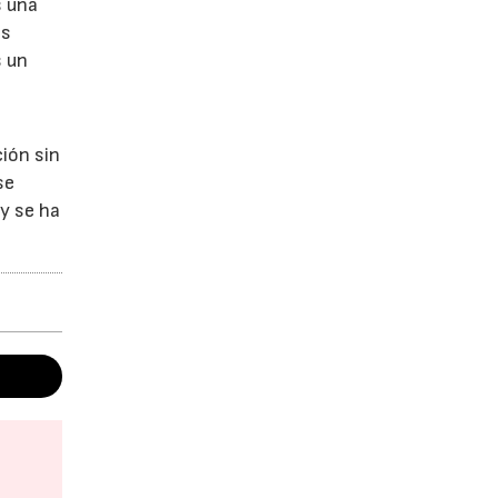
s una
as
s un
ción sin
se
 y se ha