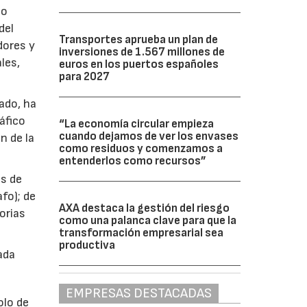
no
del
Transportes aprueba un plan de
dores y
inversiones de 1.567 millones de
les,
euros en los puertos españoles
para 2027
ado, ha
áfico
“La economía circular empieza
cuando dejamos de ver los envases
n de la
como residuos y comenzamos a
entenderlos como recursos”
as de
fo); de
AXA destaca la gestión del riesgo
orias
como una palanca clave para que la
transformación empresarial sea
productiva
ada
EMPRESAS DESTACADAS
olo de