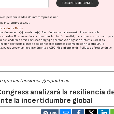
SUSCRIBIRME GRATIS
ativos personalizados de interempresas.net
vía interempresas.net
otección de Datos
pción a nuestra(s) newsletter(s). Gestión de cuenta de usuario. Envío de emails
o asociados.
Conservación:
mientras dure la relación con Ud., o mientras sea necesario para
ueden cederse a otras
empresas del grupo
por motivos de gestión interna.
Derechos:
imitación del tratatamiento y decisiones automatizadas:
contacte con nuestro DPD
. Si
nte, puede presentar reclamación ante la
AEPD
.
Más información:
Política de Protección de
 que las tensiones geopolíticas
ongress analizará la resiliencia de
nte la incertidumbre global
1794