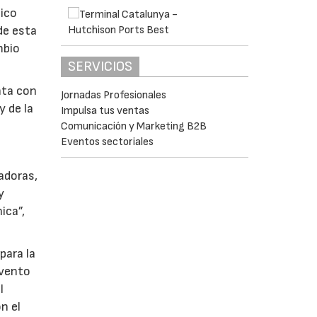
gico
de esta
mbio
SERVICIOS
nta con
Jornadas Profesionales
y de la
Impulsa tus ventas
Comunicación y Marketing B2B
Eventos sectoriales
adoras,
y
ica”,
para la
evento
l
n el