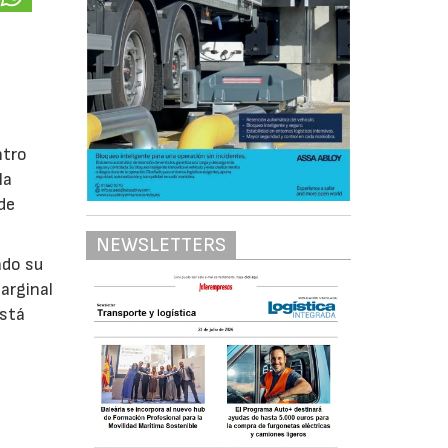
ntro
la
de
NEWSLETTERS
ado su
arginal
está