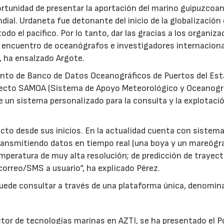
ortunidad de presentar la aportación del marino guipuzcoa
ial. Urdaneta fue detonante del inicio de la globalización 
do el pacífico. Por lo tanto, dar las gracias a los organiza
te encuentro de oceanógrafos e investigadores internaciona
, ha ensalzado Argote.
ento de Banco de Datos Oceanográficos de Puertos del Est
oyecto SAMOA (Sistema de Apoyo Meteorológico y Oceanogr
de un sistema personalizado para la consulta y la explotació
ecto desde sus inicios. En la actualidad cuenta con sistem
ansmitiendo datos en tiempo real (una boya y un mareógra
temperatura de muy alta resolución; de predicción de trayect
correo/SMS a usuario“, ha explicado Pérez.
 puede consultar a través de una plataforma única, denomin
ector de tecnologías marinas en AZTI, se ha presentado el P