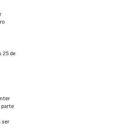
e
tro
s 25 de
enter
 parte
 ser