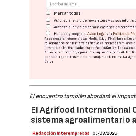
Marcar todos
Autorizo el envío de newsletters y avisos inform
Autorizo el envío de comunicaciones de terceros 
He leído y acepto el
Aviso Legal
y la
Política de Pr
Responsable:
Interempresas Media, S.L.U.
Finalidades:
Suscri
relacionados con la misma o relativos a intereses similares 
llevar a cabo las finalidades especificadas
Cesión:
Los datos p
Acceso, rectificación, oposición, supresión, portabilidad, l
considera que el tratamiento no se ajusta a la normativa vige
Datos
El encuentro también abordará el impacto
El Agrifood International C
sistema agroalimentario a
Redacción Interempresas
05/08/2026