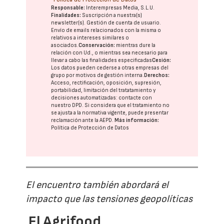
Responsable:
Interempresas Media, S.L.U.
Finalidades:
Suscripción a nuestra(s)
newsletter(s). Gestión de cuenta de usuario.
Envío de emails relacionados con la misma o
relativos a intereses similares o
asociados.
Conservación:
mientras dure la
relación con Ud., o mientras sea necesario para
llevar a cabo las finalidades especificadas
Cesión:
Los datos pueden cederse a otras
empresas del
grupo
por motivos de gestión interna.
Derechos:
Acceso, rectificación, oposición, supresión,
portabilidad, limitación del tratatamiento y
decisiones automatizadas:
contacte con
nuestro DPD
. Si considera que el tratamiento no
se ajusta a la normativa vigente, puede presentar
reclamación ante la
AEPD
.
Más información:
Política de Protección de Datos
El encuentro también abordará el
impacto que las tensiones geopolíticas
El Agrifood