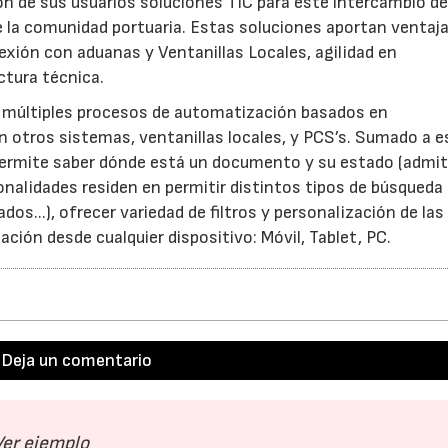
ón de sus usuarios soluciones TIC para este intercambio d
e la comunidad portuaria. Estas soluciones aportan ventaj
xión con aduanas y Ventanillas Locales, agilidad en
ctura técnica.
o múltiples procesos de automatización basados en
 otros sistemas, ventanillas locales, y PCS’s. Sumado a e
 permite saber dónde está un documento y su estado (admit
ionalidades residen en permitir distintos tipos de búsqueda
dos...), ofrecer variedad de filtros y personalización de las
ción desde cualquier dispositivo: Móvil, Tablet, PC.
Deja un comentario
Ver ejemplo