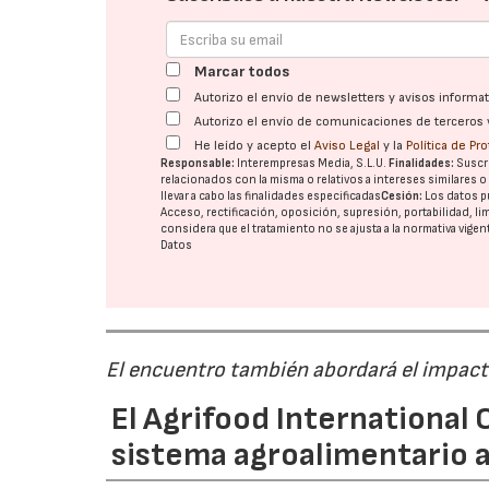
Marcar todos
Autorizo el envío de newsletters y avisos inform
Autorizo el envío de comunicaciones de terceros 
He leído y acepto el
Aviso Legal
y la
Política de Pr
Responsable:
Interempresas Media, S.L.U.
Finalidades:
Suscri
relacionados con la misma o relativos a intereses similares 
llevar a cabo las finalidades especificadas
Cesión:
Los datos p
Acceso, rectificación, oposición, supresión, portabilidad, l
considera que el tratamiento no se ajusta a la normativa vige
Datos
El encuentro también abordará el impacto
El Agrifood International C
sistema agroalimentario a