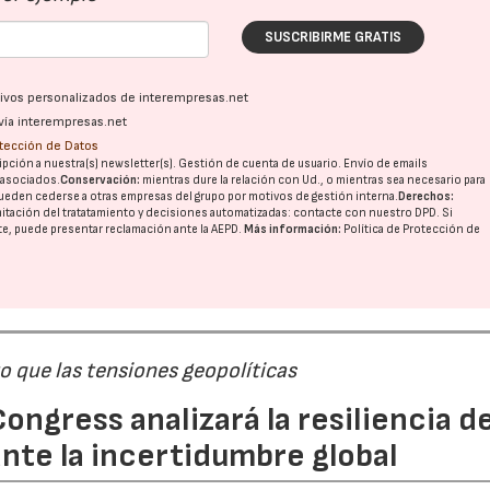
SUSCRIBIRME GRATIS
ativos personalizados de interempresas.net
vía interempresas.net
otección de Datos
pción a nuestra(s) newsletter(s). Gestión de cuenta de usuario. Envío de emails
o asociados.
Conservación:
mientras dure la relación con Ud., o mientras sea necesario para
ueden cederse a otras
empresas del grupo
por motivos de gestión interna.
Derechos:
imitación del tratatamiento y decisiones automatizadas:
contacte con nuestro DPD
. Si
nte, puede presentar reclamación ante la
AEPD
.
Más información:
Política de Protección de
 que las tensiones geopolíticas
ongress analizará la resiliencia de
nte la incertidumbre global