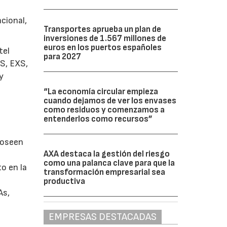
cional,
Transportes aprueba un plan de
inversiones de 1.567 millones de
euros en los puertos españoles
tel
para 2027
NS, EXS,
y
“La economía circular empieza
cuando dejamos de ver los envases
como residuos y comenzamos a
entenderlos como recursos”
 poseen
AXA destaca la gestión del riesgo
como una palanca clave para que la
o en la
transformación empresarial sea
productiva
As,
EMPRESAS DESTACADAS