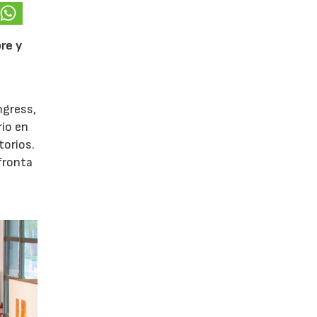
re y
ngress,
rio en
torios.
afronta