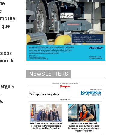
 de
e
eractúe
y que
ocesos
ción de
NEWSLETTERS
arga y
,
e,