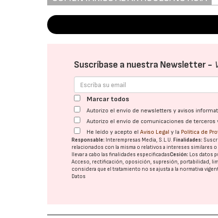
Suscríbase a nuestra Newsletter -
Marcar todos
Autorizo el envío de newsletters y avisos inform
Autorizo el envío de comunicaciones de terceros 
He leído y acepto el
Aviso Legal
y la
Política de Pr
Responsable:
Interempresas Media, S.L.U.
Finalidades:
Suscri
relacionados con la misma o relativos a intereses similares 
llevar a cabo las finalidades especificadas
Cesión:
Los datos p
Acceso, rectificación, oposición, supresión, portabilidad, l
considera que el tratamiento no se ajusta a la normativa vige
Datos