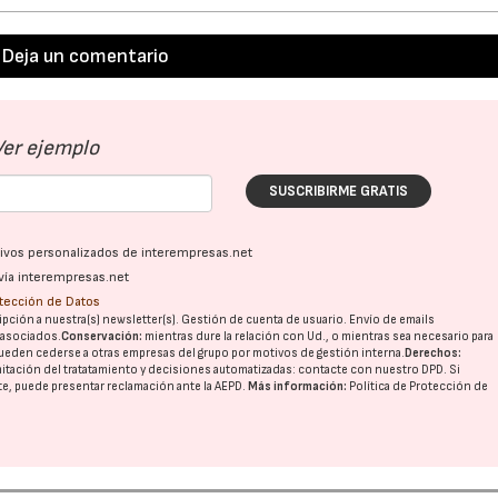
Deja un comentario
Ver ejemplo
SUSCRIBIRME GRATIS
ativos personalizados de interempresas.net
vía interempresas.net
otección de Datos
pción a nuestra(s) newsletter(s). Gestión de cuenta de usuario. Envío de emails
o asociados.
Conservación:
mientras dure la relación con Ud., o mientras sea necesario para
ueden cederse a otras
empresas del grupo
por motivos de gestión interna.
Derechos:
imitación del tratatamiento y decisiones automatizadas:
contacte con nuestro DPD
. Si
nte, puede presentar reclamación ante la
AEPD
.
Más información:
Política de Protección de