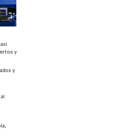
así
uertos y
cados y
 al
la,