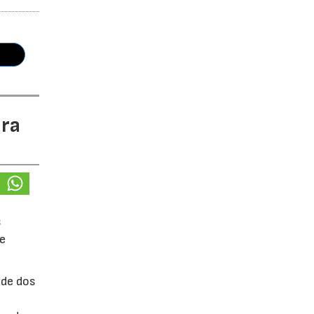
ara
s
de
 de dos