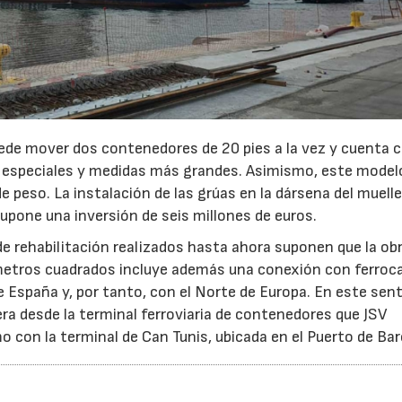
uede mover dos contenedores de 20 pies a la vez y cuenta 
s especiales y medidas más grandes. Asimismo, este model
23/07/2026
30/07/2026
peso. La instalación de las grúas en la dársena del muelle 
supone una inversión de seis millones de euros.
de rehabilitación realizados hasta ahora suponen que la ob
metros cuadrados incluye además una conexión con ferrocar
e España y, por tanto, con el Norte de Europa. En este sent
ra desde la terminal ferroviaria de contenedores que JSV
o con la terminal de Can Tunis, ubicada en el Puerto de Bar