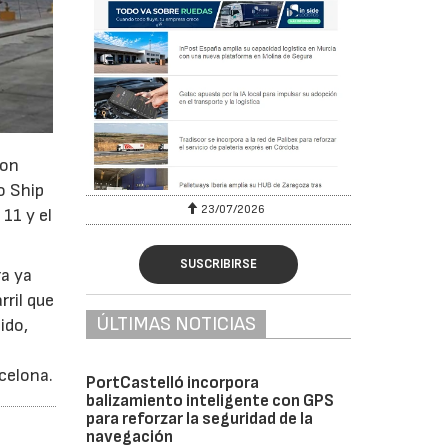
con
o Ship
23/07/2026
11 y el
SUSCRIBIRSE
ra ya
ril que
ÚLTIMAS NOTICIAS
ido,
celona.
PortCastelló incorpora
balizamiento inteligente con GPS
para reforzar la seguridad de la
navegación