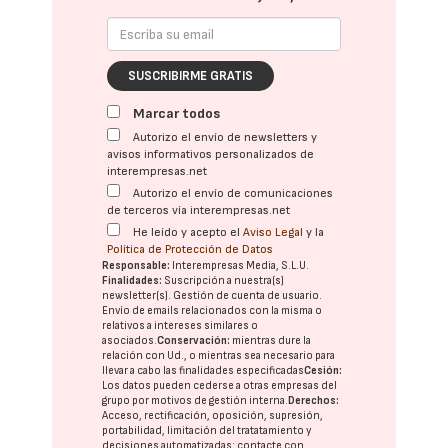
SUSCRIBIRME GRATIS
Marcar todos
Autorizo el envío de newsletters y
avisos informativos personalizados de
interempresas.net
Autorizo el envío de comunicaciones
de terceros vía interempresas.net
He leído y acepto el
Aviso Legal
y la
Política de Protección de Datos
Responsable:
Interempresas Media, S.L.U.
Finalidades:
Suscripción a nuestra(s)
newsletter(s). Gestión de cuenta de usuario.
Envío de emails relacionados con la misma o
relativos a intereses similares o
asociados.
Conservación:
mientras dure la
relación con Ud., o mientras sea necesario para
llevar a cabo las finalidades especificadas
Cesión:
Los datos pueden cederse a otras
empresas del
grupo
por motivos de gestión interna.
Derechos:
Acceso, rectificación, oposición, supresión,
portabilidad, limitación del tratatamiento y
decisiones automatizadas:
contacte con