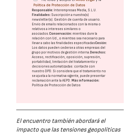
Política de Protección de Datos
Responsable:
Interempresas Media, S.L.U.
Finalidades:
Suscripción a nuestra(s)
newsletter(s). Gestión de cuenta de usuario.
Envío de emails relacionados con la misma o
relativos a intereses similares o
asociados.
Conservación:
mientras dure la
relación con Ud., o mientras sea necesario para
llevar a cabo las finalidades especificadas
Cesión:
Los datos pueden cederse a otras
empresas del
grupo
por motivos de gestión interna.
Derechos:
Acceso, rectificación, oposición, supresión,
portabilidad, limitación del tratatamiento y
decisiones automatizadas:
contacte con
nuestro DPD
. Si considera que el tratamiento no
se ajusta a la normativa vigente, puede presentar
reclamación ante la
AEPD
.
Más información:
Política de Protección de Datos
El encuentro también abordará el
impacto que las tensiones geopolíticas