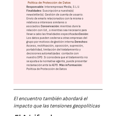
Política de Protección de Datos
Responsable:
Interempresas Media, S.L.U.
Finalidades:
Suscripción a nuestra(s)
newsletter(s). Gestión de cuenta de usuario.
Envío de emails relacionados con la misma o
relativos a intereses similares o
asociados.
Conservación:
mientras dure la
relación con Ud., o mientras sea necesario para
llevar a cabo las finalidades especificadas
Cesión:
Los datos pueden cederse a otras
empresas del
grupo
por motivos de gestión interna.
Derechos:
Acceso, rectificación, oposición, supresión,
portabilidad, limitación del tratatamiento y
decisiones automatizadas:
contacte con
nuestro DPD
. Si considera que el tratamiento no
se ajusta a la normativa vigente, puede presentar
reclamación ante la
AEPD
.
Más información:
Política de Protección de Datos
El encuentro también abordará el
impacto que las tensiones geopolíticas