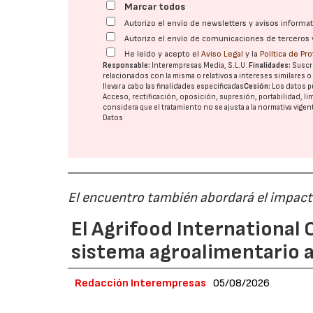
Marcar todos
Autorizo el envío de newsletters y avisos inform
Autorizo el envío de comunicaciones de terceros 
He leído y acepto el
Aviso Legal
y la
Política de Pr
Responsable:
Interempresas Media, S.L.U.
Finalidades:
Suscri
relacionados con la misma o relativos a intereses similares 
llevar a cabo las finalidades especificadas
Cesión:
Los datos p
Acceso, rectificación, oposición, supresión, portabilidad, l
considera que el tratamiento no se ajusta a la normativa vige
Datos
El encuentro también abordará el impacto
El Agrifood International C
sistema agroalimentario a
Redacción Interempresas
05/08/2026