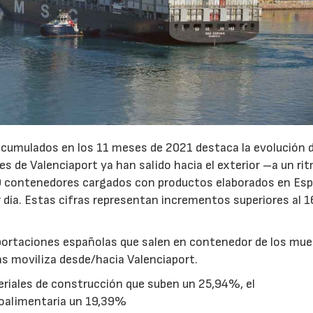
acumulados en los 11 meses de 2021 destaca la evolución d
23/07/2026
30/07/2026
s de Valenciaport ya han salido hacia el exterior –a un ri
70 contenedores cargados con productos elaborados en Es
día. Estas cifras representan incrementos superiores al 
xportaciones españolas que salen en contenedor de los mue
das moviliza desde/hacia Valenciaport.
eriales de construcción que suben un 25,94%, el
roalimentaria un 19,39%