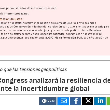
ativos personalizados de interempresas.net
vía interempresas.net
otección de Datos
pción a nuestra(s) newsletter(s). Gestión de cuenta de usuario. Envío de emails
o asociados.
Conservación:
mientras dure la relación con Ud., o mientras sea necesario para
ueden cederse a otras
empresas del grupo
por motivos de gestión interna.
Derechos:
imitación del tratatamiento y decisiones automatizadas:
contacte con nuestro DPD
. Si
nte, puede presentar reclamación ante la
AEPD
.
Más información:
Política de Protección de
 que las tensiones geopolíticas
ongress analizará la resiliencia de
nte la incertidumbre global
2933