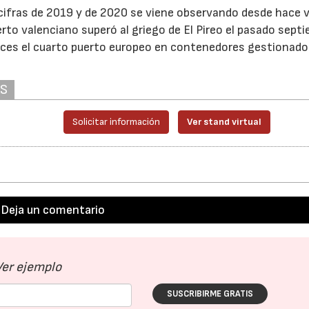
s cifras de 2019 y de 2020 se viene observando desde hace 
erto valenciano superó al griego de El Pireo el pasado sept
ces el cuarto puerto europeo en contenedores gestionad
.
AS
Solicitar información
Ver stand virtual
Deja un comentario
Ver ejemplo
SUSCRIBIRME GRATIS