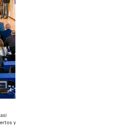
así
uertos y