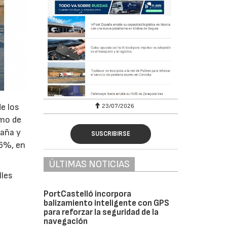
e los
23/07/2026
tmo de
paña y
SUSCRIBIRSE
16%, en
ÚLTIMAS NOTICIAS
lles
PortCastelló incorpora
balizamiento inteligente con GPS
para reforzar la seguridad de la
navegación