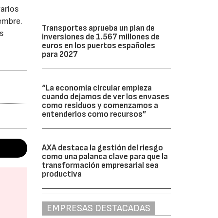
varios
iembre.
Transportes aprueba un plan de
os
inversiones de 1.567 millones de
euros en los puertos españoles
para 2027
“La economía circular empieza
cuando dejamos de ver los envases
como residuos y comenzamos a
entenderlos como recursos”
AXA destaca la gestión del riesgo
como una palanca clave para que la
transformación empresarial sea
productiva
EMPRESAS DESTACADAS