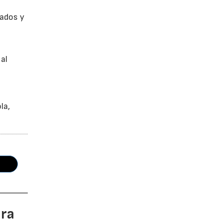
cados y
 al
la,
ara