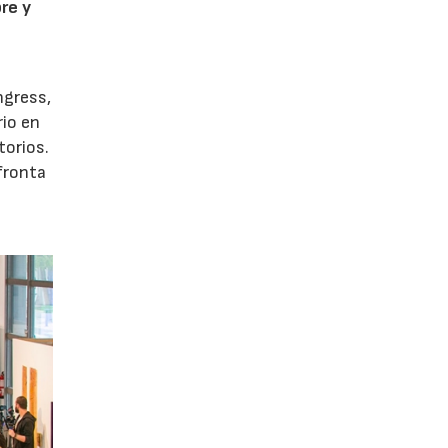
re y
ngress,
rio en
torios.
afronta