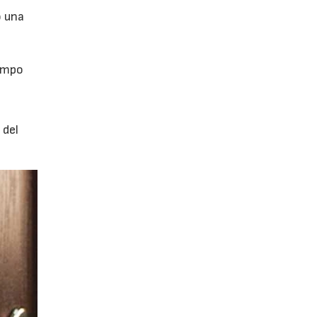
o una
iempo
 del