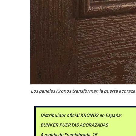
Los paneles Kronos transforman la puerta acorazad
Distribuidor oficial KRONOS en España:
BUNKER PUERTAS ACORAZADAS
Avenida de Fuenlabrada, 16