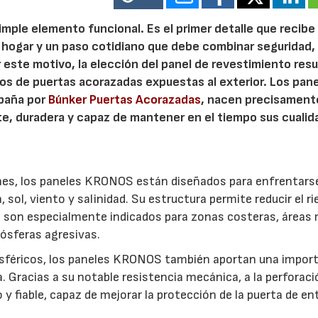
mple elemento funcional. Es el primer detalle que recibe
l hogar y un paso cotidiano que debe combinar seguridad,
or este motivo, la elección del panel de revestimiento resu
 de puertas acorazadas expuestas al exterior. Los pan
spaña por
Búnker Puertas Acorazadas
, nacen precisament
nte, duradera y capaz de mantener en el tiempo sus cuali
ones, los paneles KRONOS están diseñados para enfrentars
 sol, viento y salinidad. Su estructura permite reducir el r
ue son especialmente indicados para zonas costeras, áreas
ósferas agresivas.
osféricos, los paneles KRONOS también aportan una impor
a. Gracias a su notable resistencia mecánica, a la perforaci
 y fiable, capaz de mejorar la protección de la puerta de en