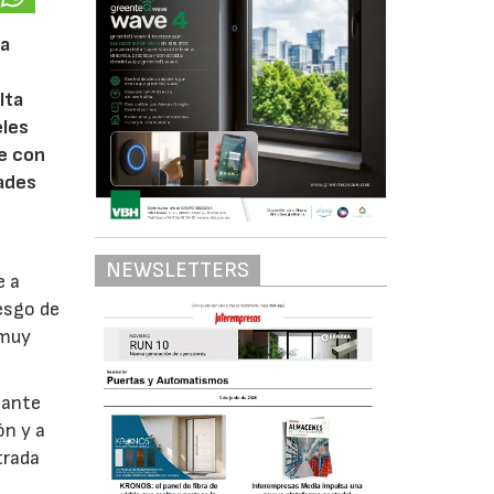
 a
lta
eles
e con
dades
NEWSLETTERS
e a
iesgo de
 muy
tante
ón y a
trada