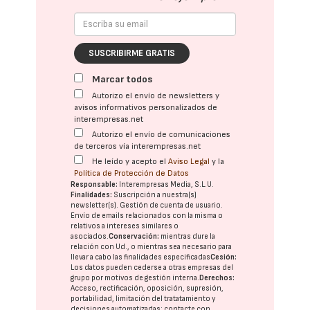
SUSCRIBIRME GRATIS
Marcar todos
Autorizo el envío de newsletters y
avisos informativos personalizados de
interempresas.net
Autorizo el envío de comunicaciones
de terceros vía interempresas.net
He leído y acepto el
Aviso Legal
y la
Política de Protección de Datos
Responsable:
Interempresas Media, S.L.U.
Finalidades:
Suscripción a nuestra(s)
newsletter(s). Gestión de cuenta de usuario.
Envío de emails relacionados con la misma o
relativos a intereses similares o
asociados.
Conservación:
mientras dure la
relación con Ud., o mientras sea necesario para
llevar a cabo las finalidades especificadas
Cesión:
Los datos pueden cederse a otras
empresas del
grupo
por motivos de gestión interna.
Derechos:
Acceso, rectificación, oposición, supresión,
portabilidad, limitación del tratatamiento y
decisiones automatizadas:
contacte con