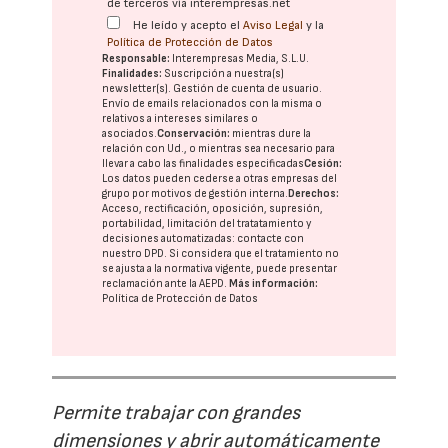
de terceros vía interempresas.net
He leído y acepto el
Aviso Legal
y la
Política de Protección de Datos
Responsable:
Interempresas Media, S.L.U.
Finalidades:
Suscripción a nuestra(s)
newsletter(s). Gestión de cuenta de usuario.
Envío de emails relacionados con la misma o
relativos a intereses similares o
asociados.
Conservación:
mientras dure la
relación con Ud., o mientras sea necesario para
llevar a cabo las finalidades especificadas
Cesión:
Los datos pueden cederse a otras
empresas del
grupo
por motivos de gestión interna.
Derechos:
Acceso, rectificación, oposición, supresión,
portabilidad, limitación del tratatamiento y
decisiones automatizadas:
contacte con
nuestro DPD
. Si considera que el tratamiento no
se ajusta a la normativa vigente, puede presentar
reclamación ante la
AEPD
.
Más información:
Política de Protección de Datos
Permite trabajar con grandes
dimensiones y abrir automáticamente