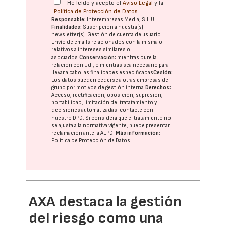
He leído y acepto el
Aviso Legal
y la
Política de Protección de Datos
Responsable:
Interempresas Media, S.L.U.
Finalidades:
Suscripción a nuestra(s)
newsletter(s). Gestión de cuenta de usuario.
Envío de emails relacionados con la misma o
relativos a intereses similares o
asociados.
Conservación:
mientras dure la
relación con Ud., o mientras sea necesario para
llevar a cabo las finalidades especificadas
Cesión:
Los datos pueden cederse a otras
empresas del
grupo
por motivos de gestión interna.
Derechos:
Acceso, rectificación, oposición, supresión,
portabilidad, limitación del tratatamiento y
decisiones automatizadas:
contacte con
nuestro DPD
. Si considera que el tratamiento no
se ajusta a la normativa vigente, puede presentar
reclamación ante la
AEPD
.
Más información:
Política de Protección de Datos
AXA destaca la gestión
del riesgo como una