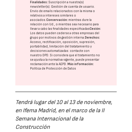
Finalidades:
Suscripción a nuestra(s)
newsletter(s). Gestión de cuenta de usuario.
Envío de emails relacionados con la misma o
relativos a intereses similares o
asociados.
Conservación:
mientras dure la
relación con Ud., o mientras sea necesario para
llevar a cabo las finalidades especificadas
Cesión:
Los datos pueden cederse a otras
empresas del
grupo
por motivos de gestión interna.
Derechos:
Acceso, rectificación, oposición, supresión,
portabilidad, limitación del tratatamiento y
decisiones automatizadas:
contacte con
nuestro DPD
. Si considera que el tratamiento no
se ajusta a la normativa vigente, puede presentar
reclamación ante la
AEPD
.
Más información:
Política de Protección de Datos
Tendrá lugar del 10 al 13 de noviembre,
en Ifema Madrid, en el marco de la II
Semana Internacional de la
Construcción