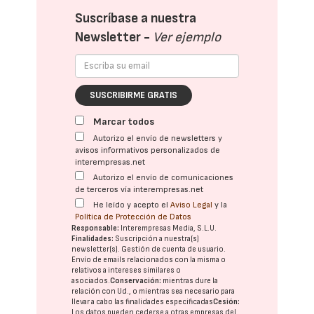
Suscríbase a nuestra
Newsletter -
Ver ejemplo
SUSCRIBIRME GRATIS
Marcar todos
Autorizo el envío de newsletters y
avisos informativos personalizados de
interempresas.net
Autorizo el envío de comunicaciones
de terceros vía interempresas.net
He leído y acepto el
Aviso Legal
y la
Política de Protección de Datos
Responsable:
Interempresas Media, S.L.U.
Finalidades:
Suscripción a nuestra(s)
newsletter(s). Gestión de cuenta de usuario.
Envío de emails relacionados con la misma o
relativos a intereses similares o
asociados.
Conservación:
mientras dure la
relación con Ud., o mientras sea necesario para
llevar a cabo las finalidades especificadas
Cesión:
Los datos pueden cederse a otras
empresas del