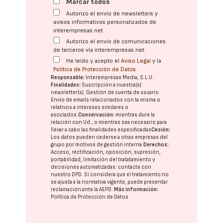
Marcar todos
Autorizo el envío de newsletters y
avisos informativos personalizados de
interempresas.net
Autorizo el envío de comunicaciones
de terceros vía interempresas.net
He leído y acepto el
Aviso Legal
y la
Política de Protección de Datos
Responsable:
Interempresas Media, S.L.U.
Finalidades:
Suscripción a nuestra(s)
newsletter(s). Gestión de cuenta de usuario.
Envío de emails relacionados con la misma o
relativos a intereses similares o
asociados.
Conservación:
mientras dure la
relación con Ud., o mientras sea necesario para
llevar a cabo las finalidades especificadas
Cesión:
Los datos pueden cederse a otras
empresas del
grupo
por motivos de gestión interna.
Derechos:
Acceso, rectificación, oposición, supresión,
portabilidad, limitación del tratatamiento y
decisiones automatizadas:
contacte con
nuestro DPD
. Si considera que el tratamiento no
se ajusta a la normativa vigente, puede presentar
reclamación ante la
AEPD
.
Más información:
Política de Protección de Datos