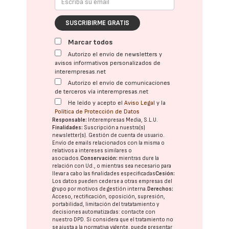
SUSCRIBIRME GRATIS
Marcar todos
Autorizo el envío de newsletters y
avisos informativos personalizados de
interempresas.net
Autorizo el envío de comunicaciones
de terceros vía interempresas.net
He leído y acepto el
Aviso Legal
y la
Política de Protección de Datos
Responsable:
Interempresas Media, S.L.U.
Finalidades:
Suscripción a nuestra(s)
newsletter(s). Gestión de cuenta de usuario.
Envío de emails relacionados con la misma o
relativos a intereses similares o
asociados.
Conservación:
mientras dure la
relación con Ud., o mientras sea necesario para
llevar a cabo las finalidades especificadas
Cesión:
Los datos pueden cederse a otras
empresas del
grupo
por motivos de gestión interna.
Derechos:
Acceso, rectificación, oposición, supresión,
portabilidad, limitación del tratatamiento y
decisiones automatizadas:
contacte con
nuestro DPD
. Si considera que el tratamiento no
se ajusta a la normativa vigente, puede presentar