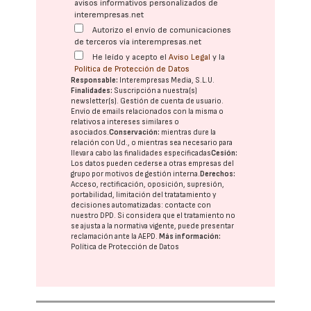
avisos informativos personalizados de
interempresas.net
Autorizo el envío de comunicaciones
de terceros vía interempresas.net
He leído y acepto el
Aviso Legal
y la
Política de Protección de Datos
Responsable:
Interempresas Media, S.L.U.
Finalidades:
Suscripción a nuestra(s)
newsletter(s). Gestión de cuenta de usuario.
Envío de emails relacionados con la misma o
relativos a intereses similares o
asociados.
Conservación:
mientras dure la
relación con Ud., o mientras sea necesario para
llevar a cabo las finalidades especificadas
Cesión:
Los datos pueden cederse a otras
empresas del
grupo
por motivos de gestión interna.
Derechos:
Acceso, rectificación, oposición, supresión,
portabilidad, limitación del tratatamiento y
decisiones automatizadas:
contacte con
nuestro DPD
. Si considera que el tratamiento no
se ajusta a la normativa vigente, puede presentar
reclamación ante la
AEPD
.
Más información:
Política de Protección de Datos