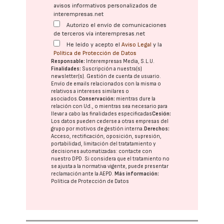
avisos informativos personalizados de
interempresas.net
Autorizo el envío de comunicaciones
de terceros vía interempresas.net
He leído y acepto el
Aviso Legal
y la
Política de Protección de Datos
Responsable:
Interempresas Media, S.L.U.
Finalidades:
Suscripción a nuestra(s)
newsletter(s). Gestión de cuenta de usuario.
Envío de emails relacionados con la misma o
relativos a intereses similares o
asociados.
Conservación:
mientras dure la
relación con Ud., o mientras sea necesario para
llevar a cabo las finalidades especificadas
Cesión:
Los datos pueden cederse a otras
empresas del
grupo
por motivos de gestión interna.
Derechos:
Acceso, rectificación, oposición, supresión,
portabilidad, limitación del tratatamiento y
decisiones automatizadas:
contacte con
nuestro DPD
. Si considera que el tratamiento no
se ajusta a la normativa vigente, puede presentar
reclamación ante la
AEPD
.
Más información:
Política de Protección de Datos