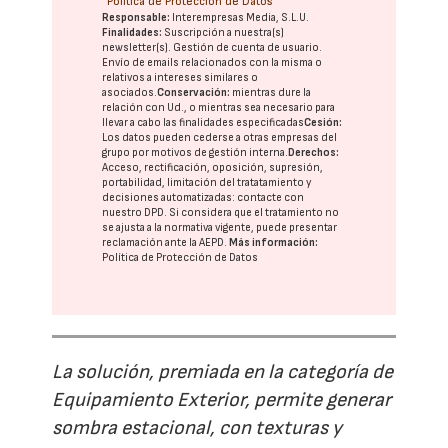
Política de Protección de Datos
Responsable:
Interempresas Media, S.L.U.
Finalidades:
Suscripción a nuestra(s)
newsletter(s). Gestión de cuenta de usuario.
Envío de emails relacionados con la misma o
relativos a intereses similares o
asociados.
Conservación:
mientras dure la
relación con Ud., o mientras sea necesario para
llevar a cabo las finalidades especificadas
Cesión:
Los datos pueden cederse a otras
empresas del
grupo
por motivos de gestión interna.
Derechos:
Acceso, rectificación, oposición, supresión,
portabilidad, limitación del tratatamiento y
decisiones automatizadas:
contacte con
nuestro DPD
. Si considera que el tratamiento no
se ajusta a la normativa vigente, puede presentar
reclamación ante la
AEPD
.
Más información:
Política de Protección de Datos
La solución, premiada en la categoría de
Equipamiento Exterior, permite generar
sombra estacional, con texturas y