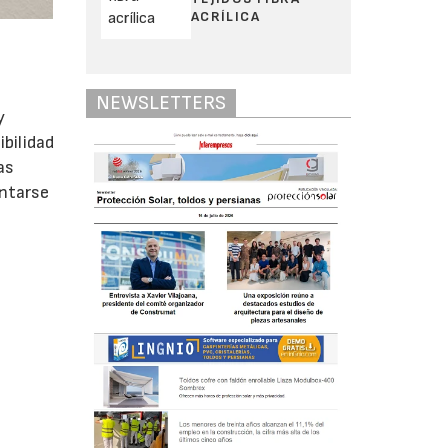
ACRÍLICA
NEWSLETTERS
y
bilidad
as
ontarse