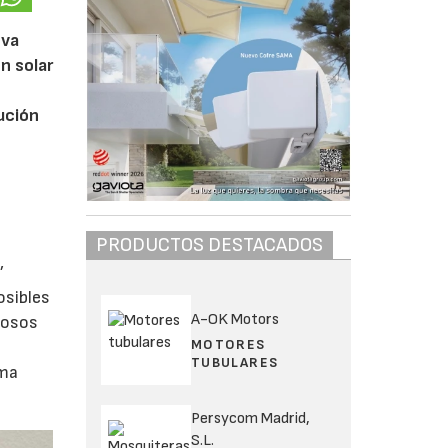
eva
n solar
ución
PRODUCTOS DESTACADOS
’
osibles
A-OK Motors
rosos
MOTORES
TUBULARES
rma
Persycom Madrid,
S.L.