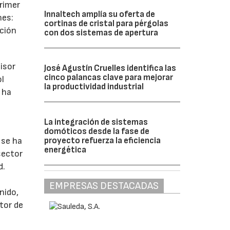
primer
Innaltech amplía su oferta de
nes:
cortinas de cristal para pérgolas
ación
con dos sistemas de apertura
isor
José Agustín Cruelles identifica las
cinco palancas clave para mejorar
ol
la productividad industrial
e ha
La integración de sistemas
domóticos desde la fase de
proyecto refuerza la eficiencia
 se ha
energética
sector
d.
EMPRESAS DESTACADAS
nido,
tor de