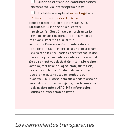
Autorizo el envío de comunicaciones
de terceros vía interempresas.net
He leído y acepto el
Aviso Legal
y la
Política de Protección de Datos
Responsable:
Interempresas Media, S.L.U.
Finalidades:
Suscripción a nuestra(s)
newsletter(s). Gestión de cuenta de usuario.
Envío de emails relacionados con la misma o
relativos a intereses similares o
asociados.
Conservación:
mientras dure la
relación con Ud., o mientras sea necesario para
llevar a cabo las finalidades especificadas
Cesión:
Los datos pueden cederse a otras
empresas del
grupo
por motivos de gestión interna.
Derechos:
Acceso, rectificación, oposición, supresión,
portabilidad, limitación del tratatamiento y
decisiones automatizadas:
contacte con
nuestro DPD
. Si considera que el tratamiento no
se ajusta a la normativa vigente, puede presentar
reclamación ante la
AEPD
.
Más información:
Política de Protección de Datos
Los cerramientos transparentes