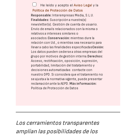
He leído y acepto el
Aviso Legal
y la
Política de Protección de Datos
Responsable:
Interempresas Media, S.L.U.
Finalidades:
Suscripción a nuestra(s)
newsletter(s). Gestión de cuenta de usuario.
Envío de emails relacionados con la misma o
relativos a intereses similares o
asociados.
Conservación:
mientras dure la
relación con Ud., o mientras sea necesario para
llevar a cabo las finalidades especificadas
Cesión:
Los datos pueden cederse a otras
empresas del
grupo
por motivos de gestión interna.
Derechos:
Acceso, rectificación, oposición, supresión,
portabilidad, limitación del tratatamiento y
decisiones automatizadas:
contacte con
nuestro DPD
. Si considera que el tratamiento no
se ajusta a la normativa vigente, puede presentar
reclamación ante la
AEPD
.
Más información:
Política de Protección de Datos
Los cerramientos transparentes
amplían las posibilidades de los