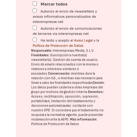
Marcar todos
Autorizo el envío de newsletters y
avisos informativos personalizados de
interempresas.net
Autorizo el envío de comunicaciones
de terceros vía interempresas.net
He leído y acepto el
Aviso Legal
y la
Política de Protección de Datos
Responsable:
Interempresas Media, S.L.U.
Finalidades:
Suscripción a nuestra(s)
newsletter(s). Gestión de cuenta de usuario.
Envío de emails relacionados con la misma o
relativos a intereses similares o
asociados.
Conservación:
mientras dure la
relación con Ud., o mientras sea necesario para
llevar a cabo las finalidades especificadas
Cesión:
Los datos pueden cederse a otras
empresas del
grupo
por motivos de gestión interna.
Derechos:
Acceso, rectificación, oposición, supresión,
portabilidad, limitación del tratatamiento y
decisiones automatizadas:
contacte con
nuestro DPD
. Si considera que el tratamiento no
se ajusta a la normativa vigente, puede presentar
reclamación ante la
AEPD
.
Más información:
Política de Protección de Datos