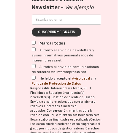
Newsletter -
Ver ejemplo
SUSCRIBIRME GRATIS
Marcar todos
Autorizo el envío de newsletters y
avisos informativos personalizados de
interempresas.net
Autorizo el envío de comunicaciones
de terceros vía interempresas.net
He leído y acepto el
Aviso Legal
y la
Política de Protección de Datos
Responsable:
Interempresas Media, S.L.U.
Finalidades:
Suscripción a nuestra(s)
newsletter(s). Gestión de cuenta de usuario.
Envío de emails relacionados con la misma o
relativos a intereses similares o
asociados.
Conservación:
mientras dure la
relación con Ud., o mientras sea necesario para
llevar a cabo las finalidades especificadas
Cesión:
Los datos pueden cederse a otras
empresas del
grupo
por motivos de gestión interna.
Derechos:
Acceso, rectificación, oposición, supresión,