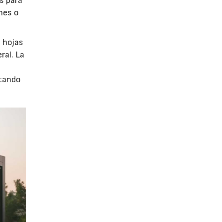
s para
nes o
s hojas
ral. La
itando