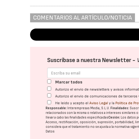
COMENTARIOS AL ARTÍCULO/NOTICIA
Suscríbase a nuestra Newsletter -
Marcar todos
Autorizo el envío de newsletters y avisos inform
Autorizo el envío de comunicaciones de terceros 
He leído y acepto el
Aviso Legal
y la
Política de Pr
Responsable:
Interempresas Media, S.L.U.
Finalidades:
Suscri
relacionados con la misma o relativos a intereses similares 
llevar a cabo las finalidades especificadas
Cesión:
Los datos p
Acceso, rectificación, oposición, supresión, portabilidad, l
considera que el tratamiento no se ajusta a la normativa vige
Datos