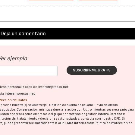
Deja un comentario
Ver ejemplo
SUSCRIBIRME GRATIS
ativos personalizados de interempresas.net
vía interempresas.net
otección de Datos
pción a nuestra(s) newsletter(s). Gestión de cuenta de usuario. Envío de emails
o asociados.
Conservación:
mientras dure la relación con Ud., o mientras sea necesario para
ueden cederse a otras
empresas del grupo
por motivos de gestión interna.
Derechos:
imitación del tratatamiento y decisiones automatizadas:
contacte con nuestro DPD
. Si
nte, puede presentar reclamación ante la
AEPD
.
Más información:
Política de Protección de