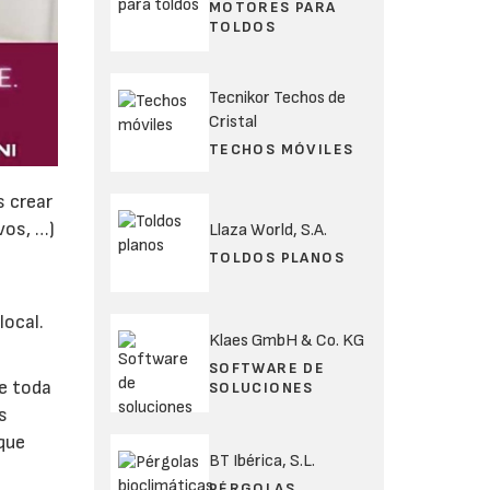
MOTORES PARA
TOLDOS
Tecnikor Techos de
Cristal
TECHOS MÓVILES
s crear
vos, …)
Llaza World, S.A.
TOLDOS PLANOS
local.
Klaes GmbH & Co. KG
SOFTWARE DE
de toda
SOLUCIONES
s
que
BT Ibérica, S.L.
PÉRGOLAS