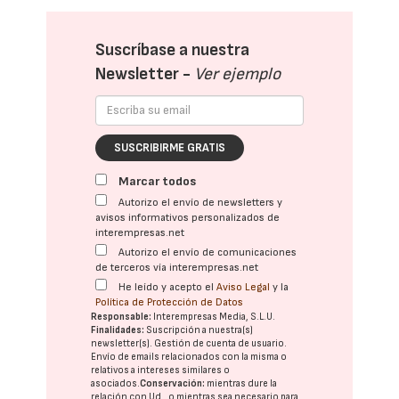
Suscríbase a nuestra
Newsletter -
Ver ejemplo
SUSCRIBIRME GRATIS
Marcar todos
Autorizo el envío de newsletters y
avisos informativos personalizados de
interempresas.net
Autorizo el envío de comunicaciones
de terceros vía interempresas.net
He leído y acepto el
Aviso Legal
y la
Política de Protección de Datos
Responsable:
Interempresas Media, S.L.U.
Finalidades:
Suscripción a nuestra(s)
newsletter(s). Gestión de cuenta de usuario.
Envío de emails relacionados con la misma o
relativos a intereses similares o
asociados.
Conservación:
mientras dure la
relación con Ud., o mientras sea necesario para