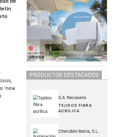
edad de
letín
leto
o
PRODUCTOS DESTACADOS
rosos,
mo ‘new
o
S.A. Recasens
TEJIDOS FIBRA
ACRÍLICA
Cherubini Iberia, S.L.