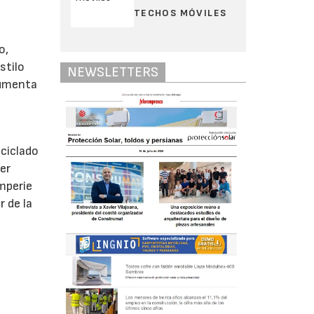
TECHOS MÓVILES
o,
stilo
NEWSLETTERS
aumenta
eciclado
er
mperie
r de la