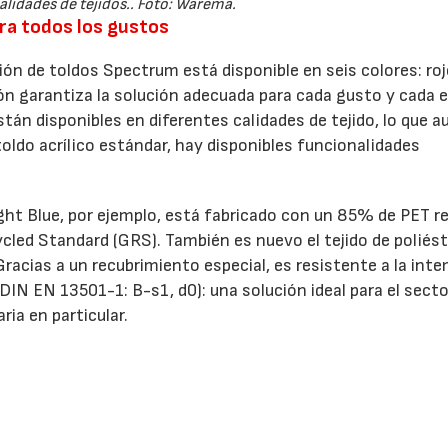
alidades de tejidos.. Foto: Warema.
ara todos los gustos
ión de toldos Spectrum está disponible en seis colores: roj
ción garantiza la solución adecuada para cada gusto y cada e
stán disponibles en diferentes calidades de tejido, lo que 
toldo acrílico estándar, hay disponibles funcionalidades
ight Blue, por ejemplo, está fabricado con un 85% de PET r
cled Standard (GRS). También es nuevo el tejido de poliést
acias a un recubrimiento especial, es resistente a la inte
DIN EN 13501-1: B-s1, d0): una solución ideal para el secto
ria en particular.