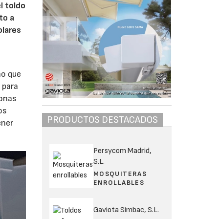
l toldo
to a
olares
ho que
 para
sonas
os
PRODUCTOS DESTACADOS
ener
Persycom Madrid,
S.L.
MOSQUITERAS
ENROLLABLES
Gaviota Simbac, S.L.