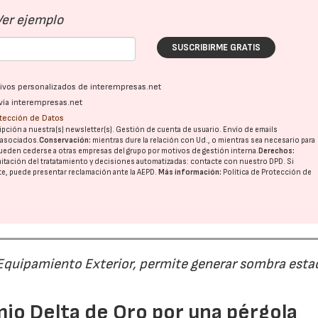
Ver ejemplo
SUSCRIBIRME GRATIS
ativos personalizados de interempresas.net
vía interempresas.net
otección de Datos
pción a nuestra(s) newsletter(s). Gestión de cuenta de usuario. Envío de emails
o asociados.
Conservación:
mientras dure la relación con Ud., o mientras sea necesario para
ueden cederse a otras
empresas del grupo
por motivos de gestión interna.
Derechos:
imitación del tratatamiento y decisiones automatizadas:
contacte con nuestro DPD
. Si
nte, puede presentar reclamación ante la
AEPD
.
Más información:
Política de Protección de
 Equipamiento Exterior, permite generar sombra esta
io Delta de Oro por una pérgola