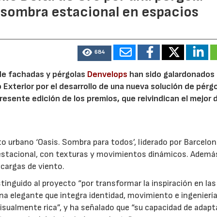
 sombra estacional en espacios
16/07/2026
30/07/2026
684
de fachadas y pérgolas
Denvelops
han sido galardonados 
 Exterior por el desarrollo de una nueva solución de pérg
presente edición de los premios, que reivindican el mejor 
to urbano ‘Oasis. Sombra para todos’, liderado por Barcelo
estacional, con texturas y movimientos dinámicos. Además
 cargas de viento.
stinguido al proyecto “por transformar la inspiración en las
na elegante que integra identidad, movimiento e ingeniería
isualmente rica”, y ha señalado que “su capacidad de adap