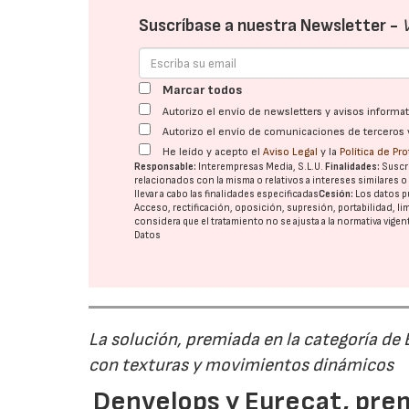
Suscríbase a nuestra Newsletter -
Marcar todos
Autorizo el envío de newsletters y avisos inform
Autorizo el envío de comunicaciones de terceros 
He leído y acepto el
Aviso Legal
y la
Política de Pr
Responsable:
Interempresas Media, S.L.U.
Finalidades:
Suscri
relacionados con la misma o relativos a intereses similares 
llevar a cabo las finalidades especificadas
Cesión:
Los datos p
Acceso, rectificación, oposición, supresión, portabilidad, l
considera que el tratamiento no se ajusta a la normativa vige
Datos
La solución, premiada en la categoría de
con texturas y movimientos dinámicos
Denvelops y Eurecat, prem