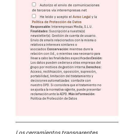
Autorizo el envío de comunicaciones
de terceros vía interempresas.net
He leído y acepto el
Aviso Legal
y la
Política de Protección de Datos
Responsable:
Interempresas Media, S.L.U.
Finalidades:
Suscripción a nuestra(s)
newsletter(s). Gestión de cuenta de usuario.
Envío de emails relacionados con la misma o
relativos a intereses similares o
asociados.
Conservación:
mientras dure la
relación con Ud., o mientras sea necesario para
llevar a cabo las finalidades especificadas
Cesión:
Los datos pueden cederse a otras
empresas del
grupo
por motivos de gestión interna.
Derechos:
Acceso, rectificación, oposición, supresión,
portabilidad, limitación del tratatamiento y
decisiones automatizadas:
contacte con
nuestro DPD
. Si considera que el tratamiento no
se ajusta a la normativa vigente, puede presentar
reclamación ante la
AEPD
.
Más información:
Política de Protección de Datos
Los cerramientos transparentes