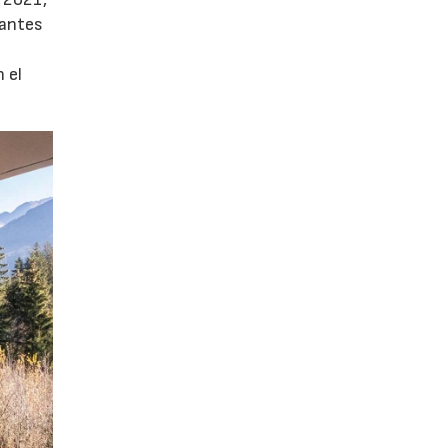
tantes
 el