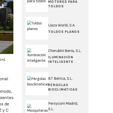
MOTORES PARA
TOLDOS
Llaza World, S.A.
TOLDOS PLANOS
Cherubini Iberia, S.L.
ILUMINACIÓN
on).
INTELIGENTE
BT Ibérica, S.L.
onal.
PÉRGOLAS
BIOCLIMÁTICAS
e modo,
bientes
Persycom Madrid,
os de
S.L.
Z y C