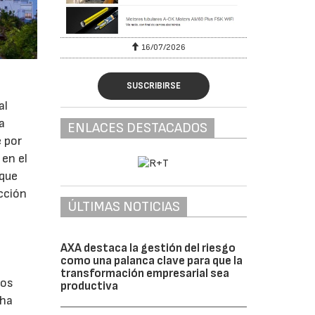
16/07/2026
SUSCRIBIRSE
al
a
ENLACES DESTACADOS
 por
 en el
 que
cción
ÚLTIMAS NOTICIAS
AXA destaca la gestión del riesgo
como una palanca clave para que la
transformación empresarial sea
mos
productiva
 ha