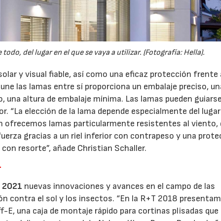
16/07/2026
30/07/2026
odo, del lugar en el que se vaya a utilizar. (Fotografía: Hella).
lar y visual fiable, así como una eficaz protección frente 
e une las lamas entre sí proporciona un embalaje preciso, un
o, una altura de embalaje mínima. Las lamas pueden guiarse
or. “La elección de la lama depende especialmente del lugar
én ofrecemos lamas particularmente resistentes al viento,
erza gracias a un riel inferior con contrapeso y una prote
 con resorte”, añade Christian Schaller.
1
 2021
nuevas innovaciones y avances en el campo de las
ión contra el sol y los insectos. “En la R+T 2018 presenta
-E, una caja de montaje rápido para cortinas plisadas que