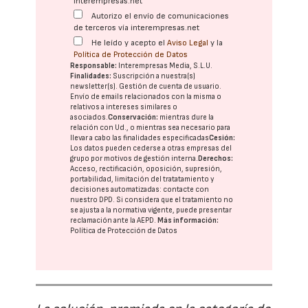
interempresas.net
Autorizo el envío de comunicaciones
de terceros vía interempresas.net
He leído y acepto el
Aviso Legal
y la
Política de Protección de Datos
Responsable:
Interempresas Media, S.L.U.
Finalidades:
Suscripción a nuestra(s)
newsletter(s). Gestión de cuenta de usuario.
Envío de emails relacionados con la misma o
relativos a intereses similares o
asociados.
Conservación:
mientras dure la
relación con Ud., o mientras sea necesario para
llevar a cabo las finalidades especificadas
Cesión:
Los datos pueden cederse a otras
empresas del
grupo
por motivos de gestión interna.
Derechos:
Acceso, rectificación, oposición, supresión,
portabilidad, limitación del tratatamiento y
decisiones automatizadas:
contacte con
nuestro DPD
. Si considera que el tratamiento no
se ajusta a la normativa vigente, puede presentar
reclamación ante la
AEPD
.
Más información:
Política de Protección de Datos